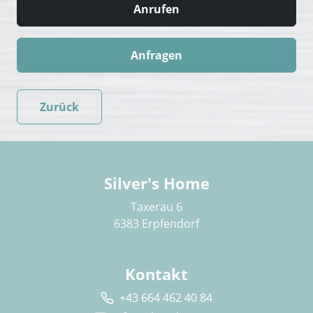
Anrufen
Anfragen
Zurück
Silver's Home
Taxerau 6
6383 Erpfendorf
Kontakt
+43 664 462 40 84