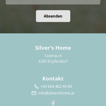
Absenden
Silver's Home
Taxerau 6
6383 Erpfendorf
Kontakt
+43 664 462 40 84
info@silvershome.at